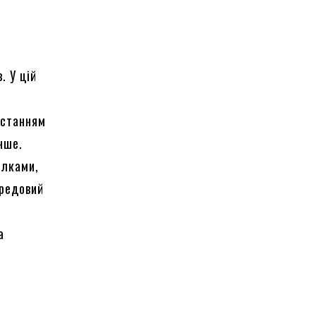
. У цій
истанням
нше.
олками,
ередовий
а