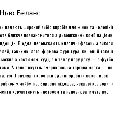
 Нью Беланс
ки надають широкий вибір виробів для жінок та чоловіків
жете ближче познайомитися з дивовижними комбінаціями
енденцій. В одязі переважають класичні фасони з викор
лей, таких як: лого, фірмова фурнітура, кишені й таке і
 можна з костюмом, худі, а в теплу пору року — з футб
тами. А тепер взуття: американська торгова марка — п
 галузі. Популярні кросівки здатні зробити кожен крок
рибком у майбутнє. Виразна підошва, яскраві кольори т
менти керуватимуть настроєм та наповнюватимуть вас