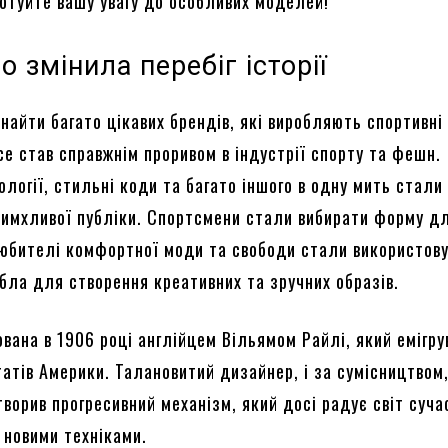
готуйте вашу увагу до особливих моделей!
о змінила перебіг історії
знайти багато цікавих брендів, які виробляють спортивні
e став справжнім проривом в індустрії спорту та фешн.
ології, стильні коди та багато іншого в одну мить стали
имхливої публіки. Спортсмени стали вибирати форму д
любителі комфортної моди та свободи стали використов
бла для створення креативних та зручних образів.
вана в 1906 році англійцем Вільямом Райлі, який емігру
атів Америки. Талановитий дизайнер, і за сумісництвом
ворив прогресивний механізм, який досі радує світ суч
 новими техніками.