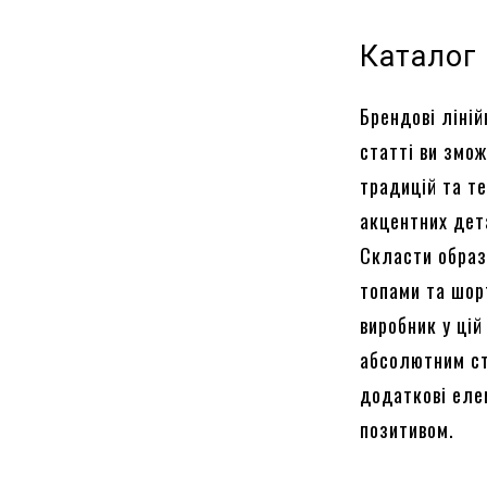
Каталог
Брендові ліній
статті ви змо
традицій та т
акцентних дета
Скласти образ
топами та шор
виробник у цій
абсолютним ст
додаткові еле
позитивом.