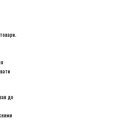
 товари.
ля
увати
вав до
,
асними