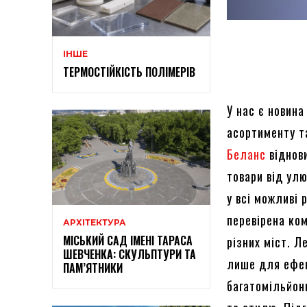
ІНШЕ
ТЕРМОСТІЙКІСТЬ ПОЛІМЕРІВ
У нас є новина
асортименту т
Беланс
віднови
товари від ул
у всі можливі 
перевірена ко
АРХІТЕКТУРА
МІСЬКИЙ САД ІМЕНІ ТАРАСА
різних міст. 
ШЕВЧЕНКА: СКУЛЬПТУРИ ТА
лише для ефек
ПАМ’ЯТНИКИ
багатомільйонн