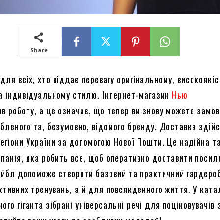
Share
 для всіх, хто віддає перевагу оригінальному, високоякі
а індивідуальному стилю. Інтернет-магазин
Нью
в роботу, а це означає, що тепер ви знову можете замо
юбленого та, безумовно, відомого бренду. Доставка здій
регіони України за допомогою Нової Пошти. Це надійна т
мпанія, яка робить все, щоб оперативно доставити посил
Лейбл допоможе створити базовий та практичний гардеро
тивних тренувань, а й для повсякденного життя. У ката
ого гіганта зібрані універсальні речі для поціновувачів 