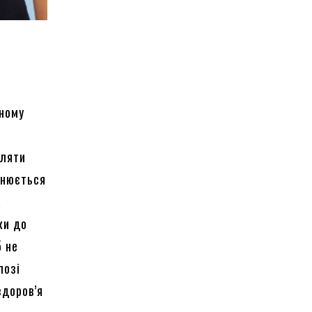
сному
вляти
снюється
а
ки до
б не
лозі
здоров’я