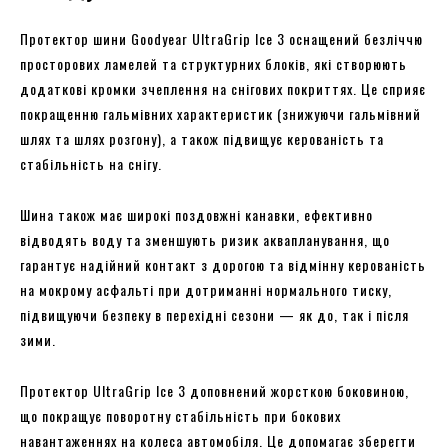
Протектор шини Goodyear UltraGrip Ice 3 оснащений безліччю
просторових ламелей та структурних блоків, які створюють
додаткові кромки зчеплення на снігових покриттях. Це сприяє
покращенню гальмівних характеристик (знижуючи гальмівний
шлях та шлях розгону), а також підвищує керованість та
стабільність на снігу.
Шина також має широкі поздовжні канавки, ефективно
відводять воду та зменшують ризик аквапланування, що
гарантує надійний контакт з дорогою та відмінну керованість
на мокрому асфальті при дотриманні нормального тиску,
підвищуючи безпеку в перехідні сезони — як до, так і після
зими.
Протектор UltraGrip Ice 3 доповнений жорсткою боковиною,
що покращує поворотну стабільність при бокових
навантаженнях на колеса автомобіля. Це допомагає зберегти