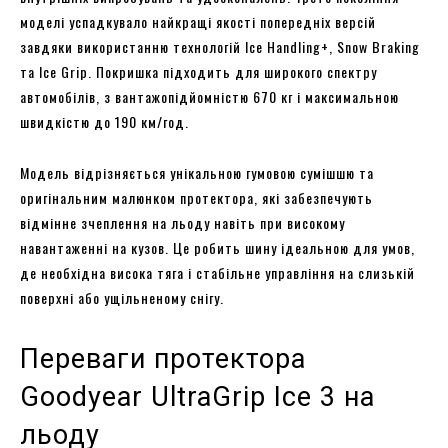
моделі успадкувало найкращі якості попередніх версій
завдяки використанню технологій Ice Handling+, Snow Braking
та Ice Grip. Покришка підходить для широкого спектру
автомобілів, з вантажопідйомністю 670 кг і максимальною
швидкістю до 190 км/год.
Модель відрізняється унікальною гумовою сумішшю та
оригінальним малюнком протектора, які забезпечують
відмінне зчеплення на льоду навіть при високому
навантаженні на кузов. Це робить шину ідеальною для умов,
де необхідна висока тяга і стабільне управління на слизькій
поверхні або ущільненому снігу.
Переваги протектора
Goodyear UltraGrip Ice 3 на
льоду