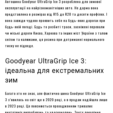
Автошина Goodyear UltraGrip Ice 3 розроблена для зимової
експлуатації на найрізноманітніших авто. Не дарма вона
представлена в розмірах від R15 до R20 та десяти профілях. І
вона завжди чудово проявить себе на будь-яких дорогах при
будь-якій погоді. Будь то розбиті траси, засніжені перевали
чи міські дороги Києва, Харкова та інших міст України з талою
снігом та калюжами, ця резина при дотриманні нормального
тиску не підведе.
Goodyear UltraGrip Ice 3:
ідеальна для екстремальних
зим
Багато хто не знає, але фактично шина Goodyear UltraGrip Ice
3 з’явилась на світ ще в 2020 році, а в продаж надійшла лише
в 2023 році. Це пояснюється проходженням тривалих
внутрішніх випробувань та удосконалень. Третє покоління