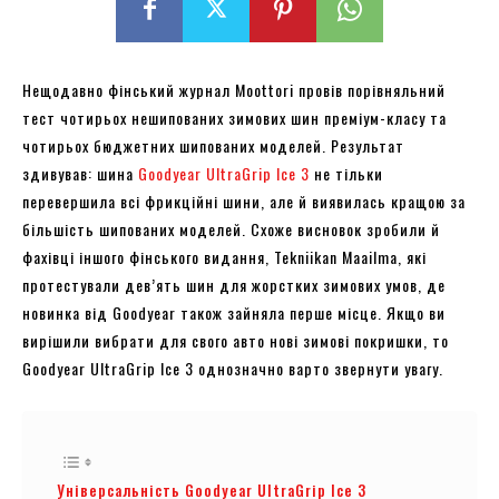
Нещодавно фінський журнал Moottori провів порівняльний
тест чотирьох нешипованих зимових шин преміум-класу та
чотирьох бюджетних шипованих моделей. Результат
здивував: шина
Goodyear UltraGrip Ice 3
не тільки
перевершила всі фрикційні шини, але й виявилась кращою за
більшість шипованих моделей. Схоже висновок зробили й
фахівці іншого фінського видання, Tekniikan Maailma, які
протестували дев’ять шин для жорстких зимових умов, де
новинка від Goodyear також зайняла перше місце. Якщо ви
вирішили вибрати для свого авто нові зимові покришки, то
Goodyear UltraGrip Ice 3 однозначно варто звернути увагу.
Універсальність Goodyear UltraGrip Ice 3