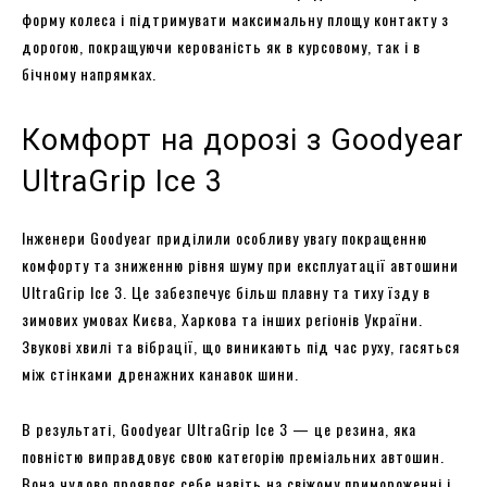
форму колеса і підтримувати максимальну площу контакту з
дорогою, покращуючи керованість як в курсовому, так і в
бічному напрямках.
Комфорт на дорозі з Goodyear
UltraGrip Ice 3
Інженери Goodyear приділили особливу увагу покращенню
комфорту та зниженню рівня шуму при експлуатації автошини
UltraGrip Ice 3. Це забезпечує більш плавну та тиху їзду в
зимових умовах Києва, Харкова та інших регіонів України.
Звукові хвилі та вібрації, що виникають під час руху, гасяться
між стінками дренажних канавок шини.
В результаті, Goodyear UltraGrip Ice 3 — це резина, яка
повністю виправдовує свою категорію преміальних автошин.
Вона чудово проявляє себе навіть на свіжому примороженні і