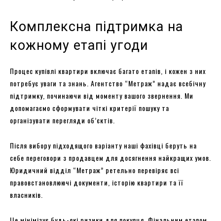
Комплексна підтримка на
кожному етапі угоди
Процес купівлі квартири включає багато етапів, і кожен з них
потребує уваги та знань. Агентство “Метраж” надає всебічну
підтримку, починаючи від моменту вашого звернення. Ми
допомагаємо сформувати чіткі критерії пошуку та
організувати перегляди об’єктів.
Після вибору підходящого варіанту наші фахівці беруть на
себе переговори з продавцем для досягнення найкращих умов.
Юридичний відділ “Метраж” ретельно перевіряє всі
правовстановлюючі документи, історію квартири та її
власників.
Це мінімізує будь-які ризики для покупця. Фінальним етапом