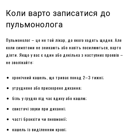
Коли варто записатися до
пульмонолога
Пульмонолог – це не той лікар, до якого ходять щодня. Але
коли симптоми не зникають або навіть посилюються, варто
діяти. Якщо у вас є один або декілька з наступних проявів –
не зволікайте:
хронічний кашель, що триває понад 2–3 тижні;
утруднене або прискорене дихання;
біль у грудях під час вдиху або кашлю;
свистячі звуки при диханні;
часті бронхіти чи пневмонії;
кашель із виділенням крові;