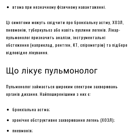
втома при незначному фізичному навантаженні.
Ці симптоми можуть свідчити про бронхіальну астму, ХОЗЛ,
пневмонію, туберкульоз або навіть пухлини легенів. Лікар-
пульмонолог призначить аналізи, інструментальні
обстеження (наприклад, рентген, КТ, спірометрію) та підбере
відповідне лікування.
Що лікує пульмонолог
Пульмонолог займається широким спектром захворювань
органів дихання. Найпоширенішими з них є:
бронхіальна астма;
хронічне обструктивне захворювання легень (ХОЗЛ);
пневмонія;