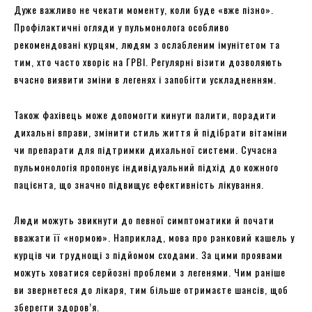
Дуже важливо не чекати моменту, коли буде «вже пізно».
Профілактичні огляди у пульмонолога особливо
рекомендовані курцям, людям з ослабленим імунітетом та
тим, хто часто хворіє на ГРВІ. Регулярні візити дозволяють
вчасно виявити зміни в легенях і запобігти ускладненням.
Також фахівець може допомогти кинути палити, порадити
дихальні вправи, змінити стиль життя й підібрати вітаміни
чи препарати для підтримки дихальної системи. Сучасна
пульмонологія пропонує індивідуальний підхід до кожного
пацієнта, що значно підвищує ефективність лікування.
Люди можуть звикнути до певної симптоматики й почати
вважати її «нормою». Наприклад, мова про ранковий кашель у
курців чи труднощі з підйомом сходами. За цими проявами
можуть ховатися серйозні проблеми з легенями. Чим раніше
ви звернетеся до лікаря, тим більше отримаєте шансів, щоб
зберегти здоров’я.