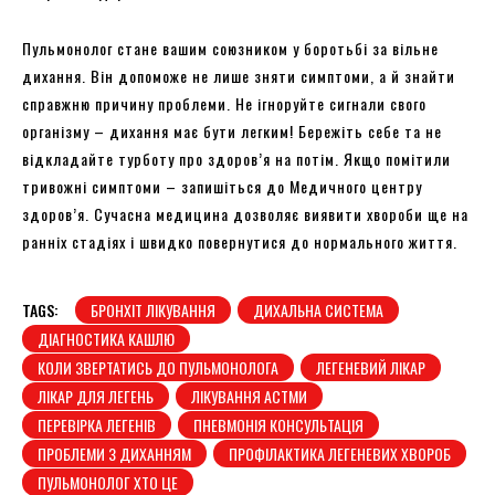
Пульмонолог стане вашим союзником у боротьбі за вільне
дихання. Він допоможе не лише зняти симптоми, а й знайти
справжню причину проблеми. Не ігноруйте сигнали свого
організму – дихання має бути легким! Бережіть себе та не
відкладайте турботу про здоров’я на потім. Якщо помітили
тривожні симптоми – запишіться до Медичного центру
здоров’я. Сучасна медицина дозволяє виявити хвороби ще на
ранніх стадіях і швидко повернутися до нормального життя.
TAGS:
БРОНХІТ ЛІКУВАННЯ
ДИХАЛЬНА СИСТЕМА
ДІАГНОСТИКА КАШЛЮ
КОЛИ ЗВЕРТАТИСЬ ДО ПУЛЬМОНОЛОГА
ЛЕГЕНЕВИЙ ЛІКАР
ЛІКАР ДЛЯ ЛЕГЕНЬ
ЛІКУВАННЯ АСТМИ
ПЕРЕВІРКА ЛЕГЕНІВ
ПНЕВМОНІЯ КОНСУЛЬТАЦІЯ
ПРОБЛЕМИ З ДИХАННЯМ
ПРОФІЛАКТИКА ЛЕГЕНЕВИХ ХВОРОБ
ПУЛЬМОНОЛОГ ХТО ЦЕ