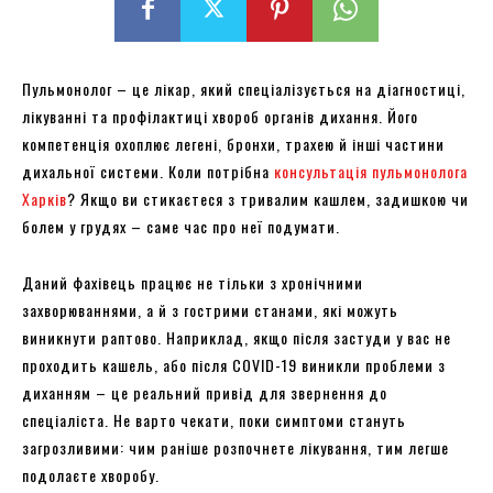
Пульмонолог – це лікар, який спеціалізується на діагностиці,
лікуванні та профілактиці хвороб органів дихання. Його
компетенція охоплює легені, бронхи, трахею й інші частини
дихальної системи. Коли потрібна
консультація пульмонолога
Харків
? Якщо ви стикаєтеся з тривалим кашлем, задишкою чи
болем у грудях – саме час про неї подумати.
Даний фахівець працює не тільки з хронічними
захворюваннями, а й з гострими станами, які можуть
виникнути раптово. Наприклад, якщо після застуди у вас не
проходить кашель, або після COVID-19 виникли проблеми з
диханням – це реальний привід для звернення до
спеціаліста. Не варто чекати, поки симптоми стануть
загрозливими: чим раніше розпочнете лікування, тим легше
подолаєте хворобу.