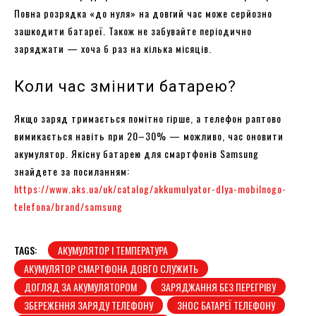
Повна розрядка «до нуля» на довгий час може серйозно
зашкодити батареї. Також не забувайте періодично
заряджати — хоча б раз на кілька місяців.
Коли час змінити батарею?
Якщо заряд тримається помітно гірше, а телефон раптово
вимикається навіть при 20–30% — можливо, час оновити
акумулятор. Якісну батарею для смартфонів Samsung
знайдете за посиланням:
https://www.aks.ua/uk/catalog/akkumulyator-dlya-mobilnogo-
telefona/brand/samsung
TAGS:
АКУМУЛЯТОР І ТЕМПЕРАТУРА
АКУМУЛЯТОР СМАРТФОНА ДОВГО СЛУЖИТЬ
ДОГЛЯД ЗА АКУМУЛЯТОРОМ
ЗАРЯДЖАННЯ БЕЗ ПЕРЕГРІВУ
ЗБЕРЕЖЕННЯ ЗАРЯДУ ТЕЛЕФОНУ
ЗНОС БАТАРЕЇ ТЕЛЕФОНУ