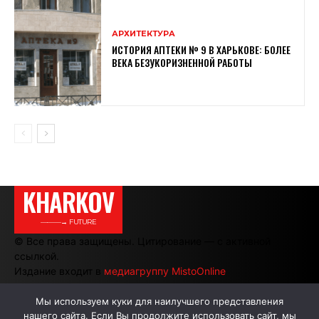
АРХИТЕКТУРА
ИСТОРИЯ АПТЕКИ № 9 В ХАРЬКОВЕ: БОЛЕЕ
ВЕКА БЕЗУКОРИЗНЕННОЙ РАБОТЫ
KHARKOV
———→ FUTURE
© Все права защищены. Цитирование — с активной
ссылкой.
Издание входит в
медиагруппу MistoOnline
Мы используем куки для наилучшего представления
нашего сайта. Если Вы продолжите использовать сайт, мы
АВТОРЫ
РЕКЛАМА НА САЙТЕ