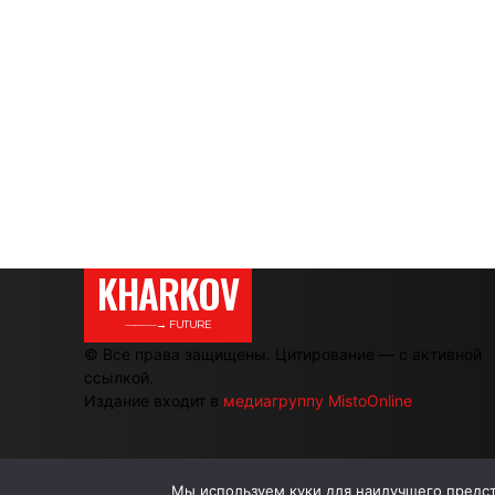
KHARKOV
———→ FUTURE
© Все права защищены. Цитирование — с активной
ссылкой.
Издание входит в
медиагруппу MistoOnline
Мы используем куки для наилучшего предста