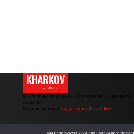
KHARKOV
———→ FUTURE
© Все права защищены. Цитирование — с активной
ссылкой.
Издание входит в
медиагруппу MistoOnline
Мы используем куки для наилучшего предста