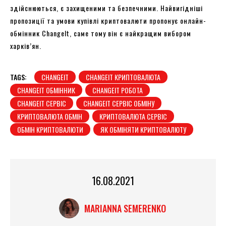
здійснюються, є захищеними та безпечними. Найвигідніші
пропозиції та умови купівлі криптовалюти пропонує онлайн-
обмінник ChangeIt, саме тому він є найкращим вибором
харків’ян.
TAGS:
CHANGEIT
CHANGEIT КРИПТОВАЛЮТА
CHANGEIT ОБМІННИК
CHANGEIT РОБОТА
CHANGEIT СЕРВІС
CHANGEIT СЕРВІС ОБМІНУ
КРИПТОВАЛЮТА ОБМІН
КРИПТОВАЛЮТА СЕРВІС
ОБМІН КРИПТОВАЛЮТИ
ЯК ОБМІНЯТИ КРИПТОВАЛЮТУ
16.08.2021
MARIANNA SEMERENKO