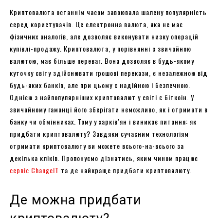
Криптовалюта останнім часом завоювала шалену популярність
серед користувачів. Це електронна валюта, яка не має
фізичних аналогів, але дозволяє виконувати низку операцій
купівлі-продажу. Криптовалюта, у порівнянні з звичайною
валютою, має більше переваг. Вона дозволяє в будь-якому
куточку світу здійснювати грошові перекази, є незалежною від
будь-яких банків, але при цьому є надійною і безпечною.
Однією з найпопулярніших криптовалют у світі є біткоін. У
звичайному гаманці його зберігати неможливо, як і отримати в
банку чи обмінниках. Тому у харків’ян і виникає питання: як
придбати криптовалюту? Завдяки сучасним технологіям
отримати криптовалюту ви можете всього-на-всього за
декілька кліків. Пропонуємо дізнатись, яким чином працює
сервіс ChangeIT
та де найкраще придбати криптовалюту.
Де можна придбати