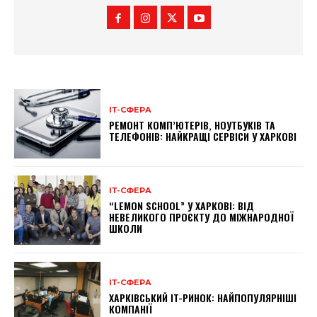
ІТ-СФЕРА
РЕМОНТ КОМП’ЮТЕРІВ, НОУТБУКІВ ТА
ТЕЛЕФОНІВ: НАЙКРАЩІ СЕРВІСИ У ХАРКОВІ
ІТ-СФЕРА
“LEMON SCHOOL” У ХАРКОВІ: ВІД
НЕВЕЛИКОГО ПРОЄКТУ ДО МІЖНАРОДНОЇ
ШКОЛИ
ІТ-СФЕРА
ХАРКІВСЬКИЙ IT-РИНОК: НАЙПОПУЛЯРНІШІ
КОМПАНІЇ