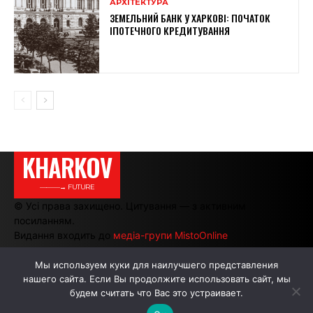
АРХІТЕКТУРА
ЗЕМЕЛЬНИЙ БАНК У ХАРКОВІ: ПОЧАТОК
ІПОТЕЧНОГО КРЕДИТУВАННЯ
KHARKOV
———→ FUTURE
© Усі права захищено. Цитування — з активним
посиланням.
Видання входить до
медіа-групи MistoOnline
Мы используем куки для наилучшего представления
нашего сайта. Если Вы продолжите использовать сайт, мы
АВТОРИ
РЕКЛАМА НА САЙТІ
будем считать что Вас это устраивает.