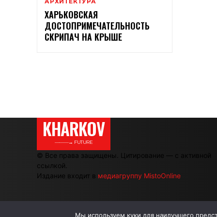
АРХИТЕКТУРА
ХАРЬКОВСКАЯ
ДОСТОПРИМЕЧАТЕЛЬНОСТЬ
СКРИПАЧ НА КРЫШЕ
KHARKOV
———→ FUTURE
© Все права защищены. Цитирование — с активной
ссылкой.
Издание входит в
медиагруппу MistoOnline
Мы используем куки для наилучшего предста