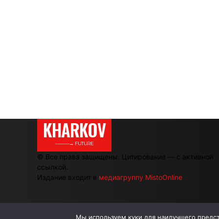
KHARKOV
———→ FUTURE
© Все права защищены. Цитирование — с активной
ссылкой.
Издание входит в
медиагруппу MistoOnline
Мы используем куки для наилучшего предста