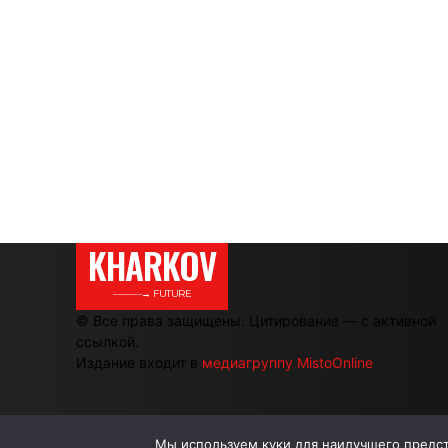
KHARKOV
———→ FUTURE
© Все права защищены. Цитирование — с активной
ссылкой.
Издание входит в
медиагруппу MistoOnline
Мы используем куки для наилучшего предста