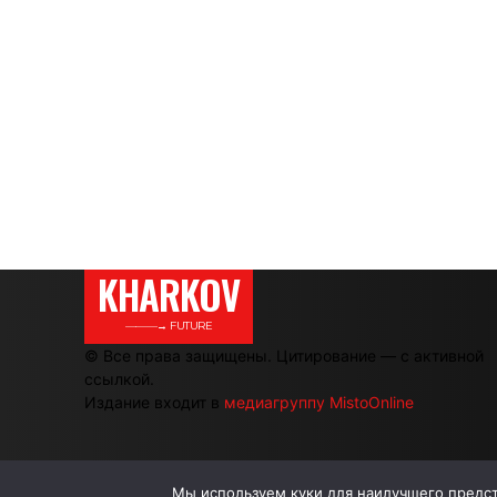
KHARKOV
———→ FUTURE
© Все права защищены. Цитирование — с активной
ссылкой.
Издание входит в
медиагруппу MistoOnline
Мы используем куки для наилучшего предста